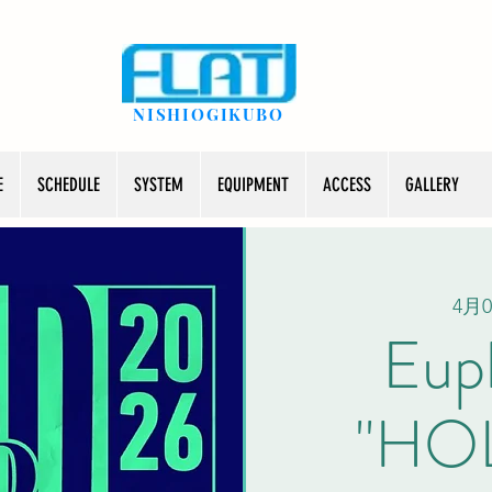
NISHIOGIKUBO
E
SCHEDULE
SYSTEM
EQUIPMENT
ACCESS
GALLERY
4月0
Euph
''H