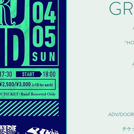
GR
''H
ADV/DOOR ¥2
チケ