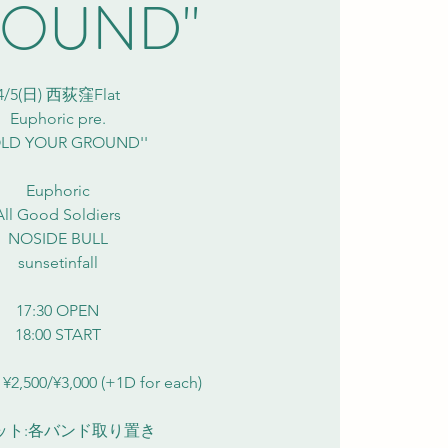
OUND''
4/5(日) 西荻窪Flat
Euphoric pre.
OLD YOUR GROUND''
Euphoric
All Good Soldiers
NOSIDE BULL
sunsetinfall
17:30 OPEN
18:00 START
,500/¥3,000 (+1D for each)
ット:各バンド取り置き