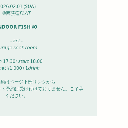
𝟢𝟤𝟨.𝟢𝟤.𝟢𝟣 (𝘚𝘜𝘕)
@西荻窪𝘍𝘓𝘈𝘛
𝗡𝗗𝗢𝗢𝗥 𝗙𝗜𝗦𝗛 #𝟬
- 𝘢𝘤𝘵 -
𝘳𝘢𝘨𝘦 𝘴𝘦𝘦𝘬 𝘳𝘰𝘰𝘮
 𝟣𝟩:𝟥𝟢/ 𝘴𝘵𝘢𝘳𝘵 𝟣𝟪:𝟢𝟢
𝘬𝘦𝘵 ¥𝟣,𝟢𝟢𝟢+𝟣𝘥𝘳𝘪𝘯𝘬
予約はページ下部リンクから
ケット予約は受け付けておりません。ご了承
ください。