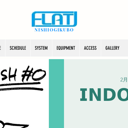
NISHIOGIKUBO
E
SCHEDULE
SYSTEM
EQUIPMENT
ACCESS
GALLERY
2月
𝗜𝗡𝗗