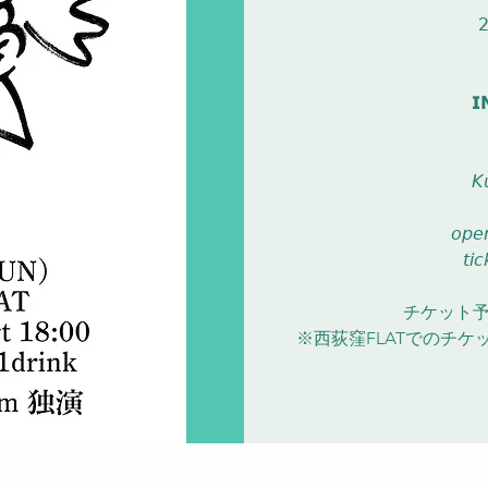

𝗜
𝘒
𝘰𝘱𝘦
𝘵𝘪
チケット
※西荻窪FLATでのチ