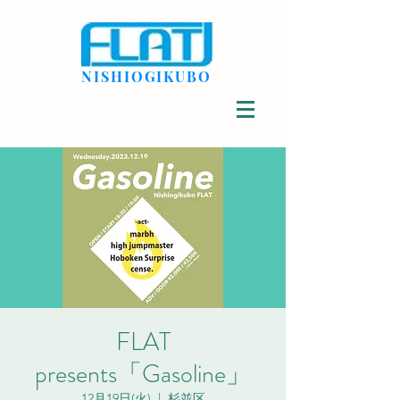
NISHIOGIKUBO
FLAT
presents「Gasoline」
12月19日(火)
  |  
杉並区