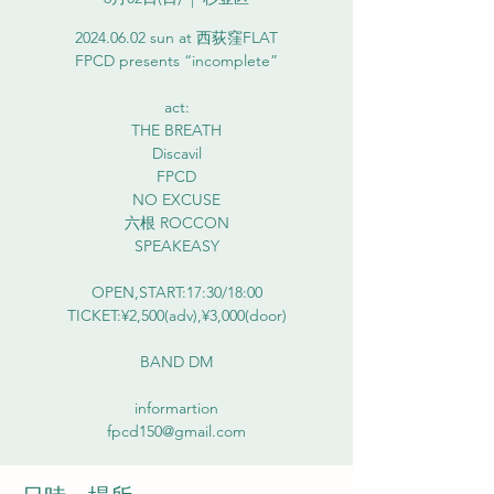
2024.06.02 sun at 西荻窪FLAT
FPCD presents “incomplete”
act:
THE BREATH
Discavil
FPCD
NO EXCUSE
六根 ROCCON
SPEAKEASY
OPEN,START:17:30/18:00
TICKET:¥2,500(adv),¥3,000(door)
BAND DM
informartion
fpcd150@gmail.com