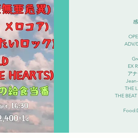
感
OPE
ADV/D
Gr
EX R
アナ
Jea
THE
THE BEAT
Food