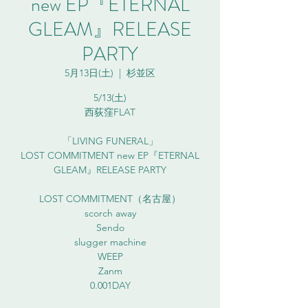
new EP『ETERNAL
GLEAM』RELEASE
PARTY
5月13日(土)
  |  
杉並区
5/13(土)
西荻窪FLAT
「LIVING FUNERAL」
LOST COMMITMENT new EP『ETERNAL
GLEAM』RELEASE PARTY
LOST COMMITMENT（名古屋）
scorch away
Sendo
slugger machine
WEEP
Zanm
0.001DAY