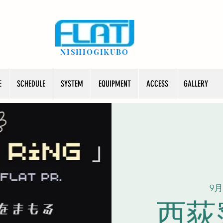
NISHIOGIKUBO
E
SCHEDULE
SYSTEM
EQUIPMENT
ACCESS
GALLERY
9月
西荻窪