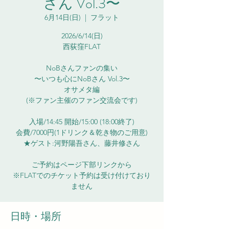
さん Vol.3〜
6月14日(日)
  |  
フラット
2026/6/14(日)
西荻窪FLAT
NoBさんファンの集い
〜いつも心にNoBさん Vol.3〜
オサメタ編
(※ファン主催のファン交流会です)
入場/14:45 開始/15:00 (18:00終了)
会費/7000円(1ドリンク＆乾き物のご用意)
★ゲスト:河野陽吾さん、藤井修さん
ご予約はページ下部リンクから
※FLATでのチケット予約は受け付けており
ません
日時・場所