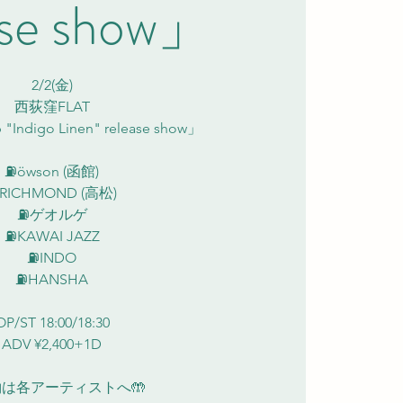
ase show」
2/2(金)
西荻窪FLAT
 "Indigo Linen" release show」
⛽️öwson (函館)
️RICHMOND (高松)
⛽️ゲオルゲ
⛽️KAWAI JAZZ
⛽️INDO
⛽️HANSHA
OP/ST 18:00/18:30
ADV ¥2,400+1D
は各アーティストへ🤲