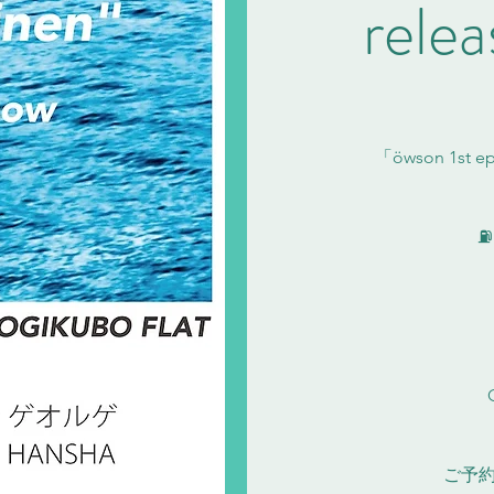
rele
「öwson 1st ep
⛽
ご予約