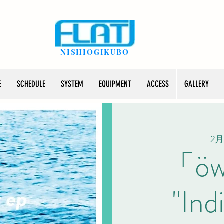
NISHIOGIKUBO
E
SCHEDULE
SYSTEM
EQUIPMENT
ACCESS
GALLERY
2月
「öws
"Ind