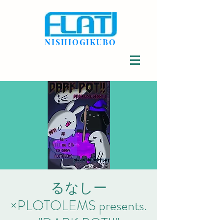
NISHIOGIKUBO
るなしー
×PLOTOLEMS presents.