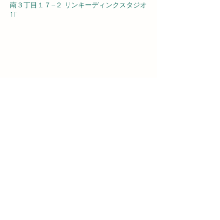
南３丁目１７−２ リンキーディンクスタジオ
1F
NISHIOGIKUBO
rdsflat@gmail.com
03-3335-9131