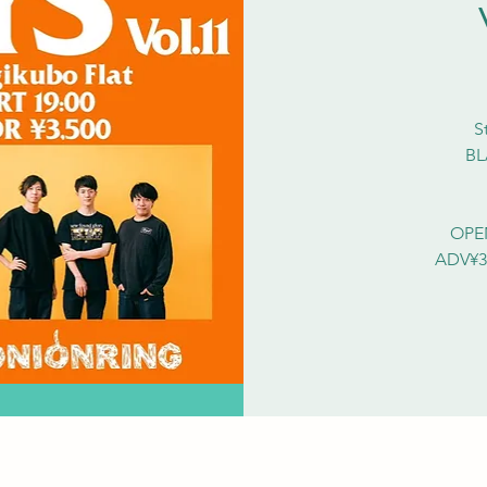
S
BL
OPEN
ADV¥3